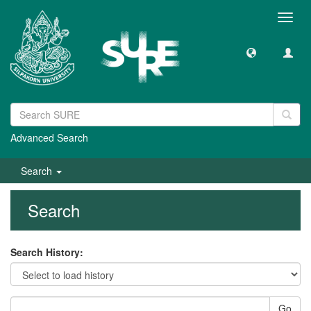
Toggl
navig
Advanced Search
Search
Search
Search History:
Go