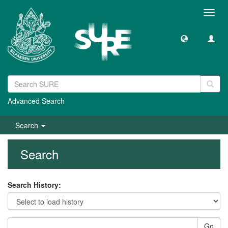
Toggl
navig
Advanced Search
Search
Search
Search History:
Go