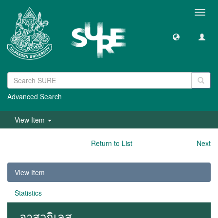
Toggl
navig
Advanced Search
View Item
Return to List
Next
View Item
Statistics
อาสวกิเลส