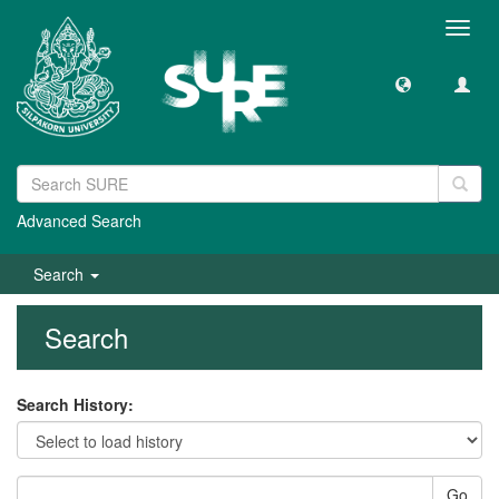
Toggl
navig
Advanced Search
Search
Search
Search History:
Go