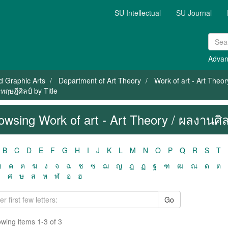
SU Intellectual
SU Journal
Advan
nd Graphic Arts
Department of Art Theory
Work of art - Art Theor
ทฤษฎีศิลป์ by Title
owsing Work of art - Art Theory / ผลงานศิล
B
C
D
E
F
G
H
I
J
K
L
M
N
O
P
Q
R
S
T
ฃ
ค
ฅ
ฆ
ง
จ
ฉ
ช
ซ
ฌ
ญ
ฎ
ฏ
ฐ
ฑ
ฒ
ณ
ด
ต
ว
ศ
ษ
ส
ห
ฬ
อ
ฮ
Go
wing items 1-3 of 3