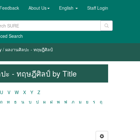
Feedback
About Us
English
Staff Login
ced Search
y / ผลงานศิลปะ - ทฤษฎีศิลป์
ปะ - ทฤษฎีศิลป์ by Title
U
V
W
X
Y
Z
ถ
ท
ธ
น
บ
ป
ผ
ฝ
พ
ฟ
ภ
ม
ย
ร
ฤ