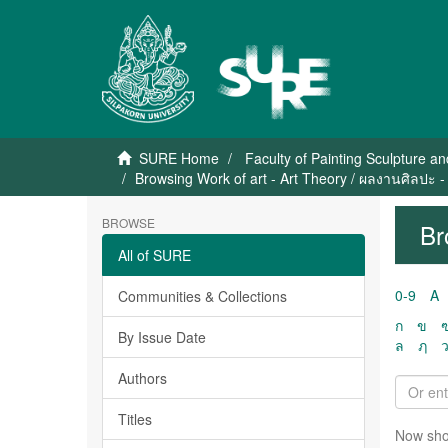
SURE Home
Faculty of Painting Sculpture a
Browsing Work of art - Art Theory / ผลงานศิลปะ - 
BROWSE
Br
All of SURE
0-9
A
Communities & Collections
ก
ข
By Issue Date
ล
ฦ
Authors
Titles
Now sho