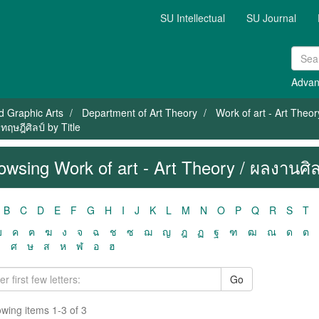
SU Intellectual
SU Journal
Advan
nd Graphic Arts
Department of Art Theory
Work of art - Art Theor
ทฤษฎีศิลป์ by Title
owsing Work of art - Art Theory / ผลงานศิล
B
C
D
E
F
G
H
I
J
K
L
M
N
O
P
Q
R
S
T
ฃ
ค
ฅ
ฆ
ง
จ
ฉ
ช
ซ
ฌ
ญ
ฎ
ฏ
ฐ
ฑ
ฒ
ณ
ด
ต
ว
ศ
ษ
ส
ห
ฬ
อ
ฮ
Go
wing items 1-3 of 3