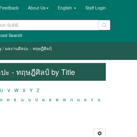
Feedback
About Us
English
Staff Login
ced Search
y / ผลงานศิลปะ - ทฤษฎีศิลป์
ปะ - ทฤษฎีศิลป์ by Title
U
V
W
X
Y
Z
ถ
ท
ธ
น
บ
ป
ผ
ฝ
พ
ฟ
ภ
ม
ย
ร
ฤ