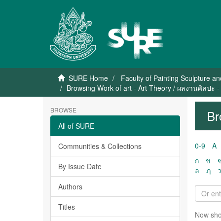
SURE Home
Faculty of Painting Sculpture a
Browsing Work of art - Art Theory / ผลงานศิลปะ - 
BROWSE
Br
All of SURE
0-9
A
Communities & Collections
ก
ข
By Issue Date
ล
ฦ
Authors
Titles
Now sho