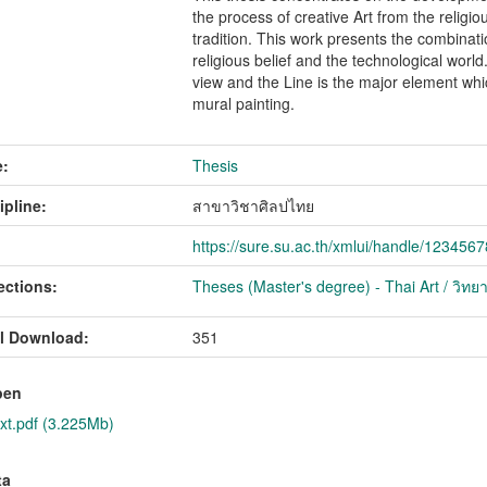
the process of creative Art from the religiou
tradition. This work presents the combinati
religious belief and the technological worl
view and the Line is the major element whic
mural painting.
:
Thesis
ipline:
สาขาวิชาศิลปไทย
https://sure.su.ac.th/xmlui/handle/123456
ections:
Theses (Master's degree) - Thai Art / วิทย
l Download:
351
pen
xt.pdf (3.225Mb)
ta