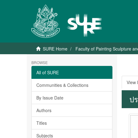
SURE Home
Faculty of Painting Sculpture a
BROWSE
All of SURE
View 
Communities & Collections
ปร
By Issue Date
Authors
Titles
Subjects