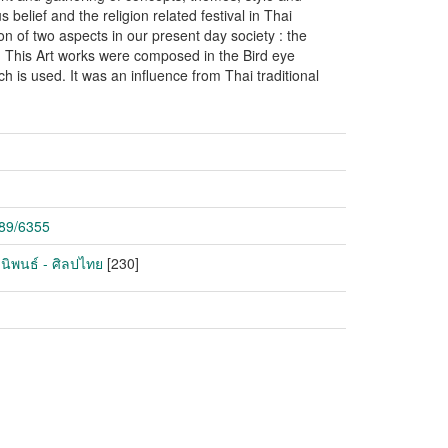
s belief and the religion related festival in Thai
on of two aspects in our present day society : the
d. This Art works were composed in the Bird eye
h is used. It was an influence from Thai traditional
789/6355
านิพนธ์ - ศิลปไทย
[230]