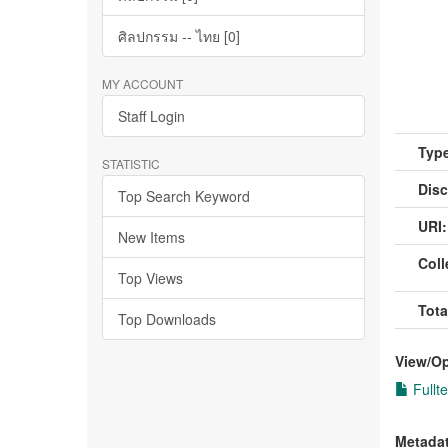
ศิลปกรรม -- ไทย [0]
MY ACCOUNT
Staff Login
Type
STATISTIC
Disc
Top Search Keyword
URI:
New Items
Coll
Top Views
Tota
Top Downloads
View/
O
Fullte
Metada