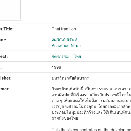
r Title:
Thai tradition
or:
อัศวิณีย์ นิรันต์
Asawinee Nirun
ect:
จิตรกรรม -- ไทย
:
1996
isher:
มหาวิทยาลัยศิลปากร
ract:
วิทยานิพนธ์ฉบับนี้ เป็นการรวบรวมแนวความ
งานศิลปะ ที่มีเรื่องราวเกี่ยวกับประเพณี
ต่าง ๆ เพื่อแสดงให้เห็นถึงการผสมผสานกลม
เจริญของสังคมในปัจจุบัน โดยยังคงมีเอกลักษ
ประกอบในมุมมองที่กว้างและใช้เส้นเป็นทัศ
ฝาผนังของไทย
This thesis concentrates on the developme