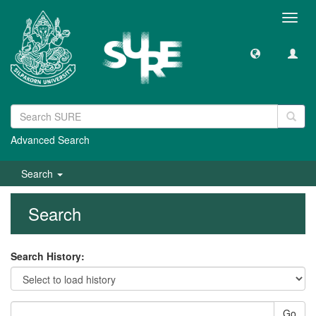
Toggl
navig
Advanced Search
Search
Search
Search History:
Go