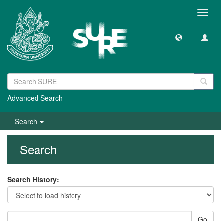
Toggl
navig
Advanced Search
Search
Search
Search History:
Go