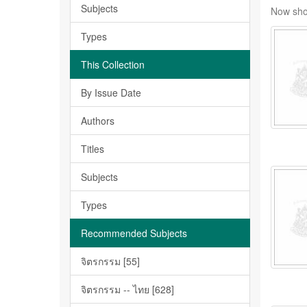
Subjects
Now sho
Types
This Collection
By Issue Date
Authors
Titles
Subjects
Types
Recommended Subjects
จิตรกรรม [55]
จิตรกรรม -- ไทย [628]