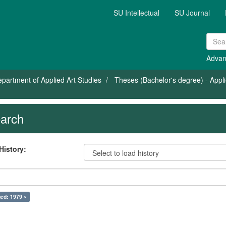
SU Intellectual
SU Journal
Advan
partment of Applied Art Studies
Theses (Bachelor's degree) - Appli
arch
History:
ed: 1979 ×