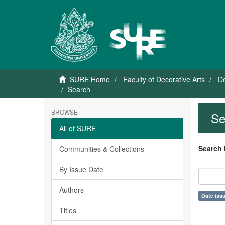
SURE Home
Faculty of Decorative Arts
De
Search
BROWSE
Se
All of SURE
Search 
Communities & Collections
By Issue Date
Authors
Date issu
Titles