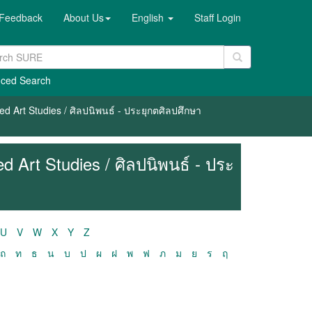
Feedback
About Us
English
Staff Login
ced Search
ed Art Studies / ศิลปนิพนธ์ - ประยุกตศิลปศึกษา
d Art Studies / ศิลปนิพนธ์ - ประ
U
V
W
X
Y
Z
ถ
ท
ธ
น
บ
ป
ผ
ฝ
พ
ฟ
ภ
ม
ย
ร
ฤ