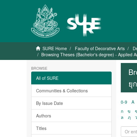
SURE Home
Faculty of Decorative Arts
De
Browsing Theses (Bachelor's degree) - Applied Ar
BROWSE
Br
All of SURE
ยุ
Communities & Collections
0-9
A
By Issue Date
ก
ข
Authors
ล
ฦ
Titles