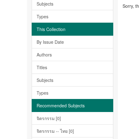
Subjects
Sorry, t
Types
This Collection
By Issue Date
Authors
Titles
Subjects
Types
Recommended Subjects
จิตรกรรม [0]
จิตรกรรม -- ไทย [0]