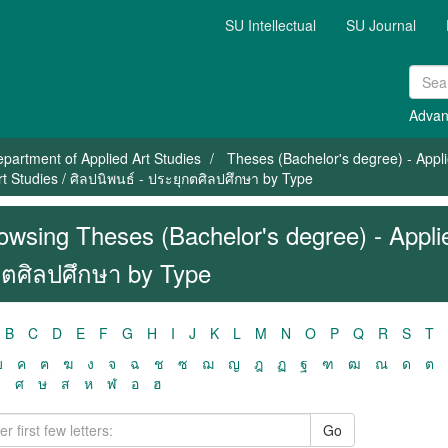
SU Intellectual
SU Journal
Advan
partment of Applied Art Studies
Theses (Bachelor's degree) - Appli
t Studies / ศิลปนิพนธ์ - ประยุกตศิลปศึกษา by Type
owsing Theses (Bachelor's degree) - Applie
กตศิลปศึกษา by Type
B
C
D
E
F
G
H
I
J
K
L
M
N
O
P
Q
R
S
T
ฃ
ค
ฅ
ฆ
ง
จ
ฉ
ช
ซ
ฌ
ญ
ฎ
ฏ
ฐ
ฑ
ฒ
ณ
ด
ต
ว
ศ
ษ
ส
ห
ฬ
อ
ฮ
Go