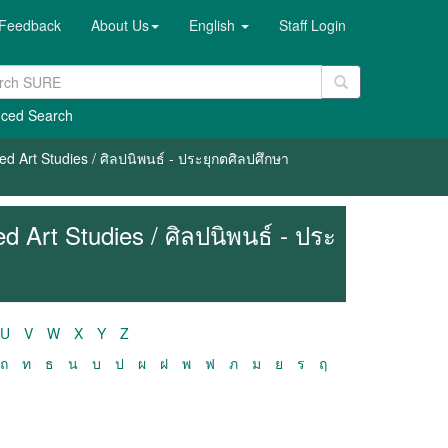
Feedback
About Us
English
Staff Login
ced Search
ed Art Studies / ศิลปนิพนธ์ - ประยุกตศิลปศึกษา
d Art Studies / ศิลปนิพนธ์ - ประ
U
V
W
X
Y
Z
ถ
ท
ธ
น
บ
ป
ผ
ฝ
พ
ฟ
ภ
ม
ย
ร
ฤ