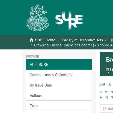
SURE Home
Faculty of Decorative Arts
De
Browsing Theses (Bachelor's degree) - Applied Ar
BROWSE
Br
All of SURE
ยุ
Communities & Collections
0-9
A
By Issue Date
ก
ข
Authors
ล
ฦ
Titles