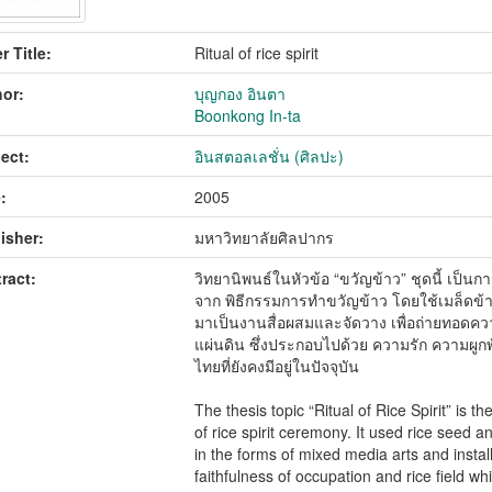
r Title:
Ritual of rice spirit
or:
บุญกอง อินตา
Boonkong In-ta
ect:
อินสตอลเลชั่น (ศิลปะ)
:
2005
isher:
มหาวิทยาลัยศิลปากร
ract:
วิทยานิพนธ์ในหัวข้อ “ขวัญข้าว” ชุดนี้ เป็น
จาก พิธีกรรมการทำขวัญข้าว โดยใช้เมล็ดข้า
มาเป็นงานสื่อผสมและจัดวาง เพื่อถ่ายทอดค
แผ่นดิน ซึ่งประกอบไปด้วย ความรัก ความผูกพ
ไทยที่ยังคงมีอยู่ในปัจจุบัน
The thesis topic “Ritual of Rice Spirit” is 
of rice spirit ceremony. It used rice seed an
in the forms of mixed media arts and instal
faithfulness of occupation and rice field w