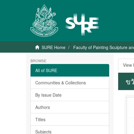
SURE Home
Faculty of Painting Sculpture a
BROWSE
View 
All of SURE
ขว
Communities & Collections
By Issue Date
Authors
Titles
Subjects