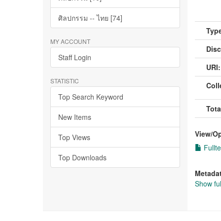
ศิลปกรรม -- ไทย [74]
Type
MY ACCOUNT
Disc
Staff Login
URI:
STATISTIC
Coll
Top Search Keyword
Tota
New Items
View/
O
Top Views
Fullte
Top Downloads
Metada
Show ful