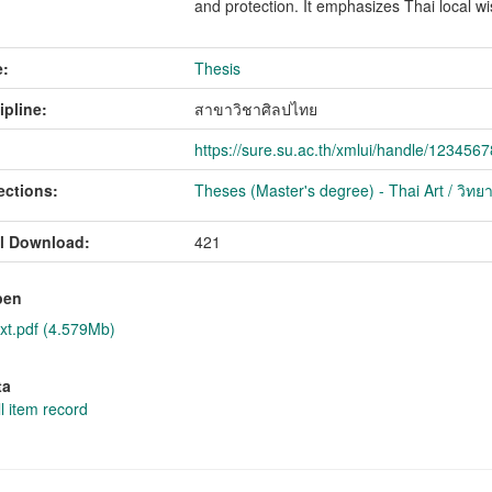
and protection. It emphasizes Thai local wi
:
Thesis
ipline:
สาขาวิชาศิลปไทย
https://sure.su.ac.th/xmlui/handle/123456
ections:
Theses (Master's degree) - Thai Art / วิทย
l Download:
421
pen
xt.pdf (4.579Mb)
ta
l item record