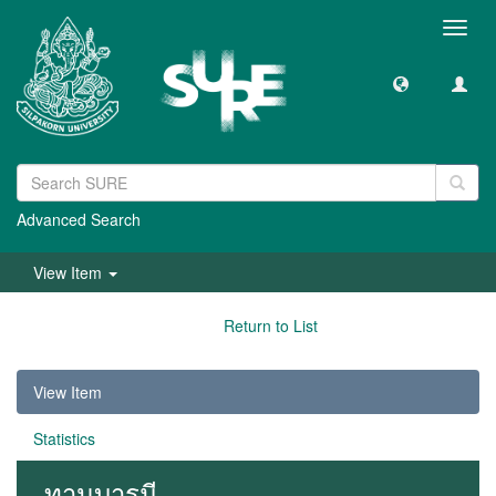
Toggl
navig
Advanced Search
View Item
Return to List
View Item
Statistics
ทานบารมี