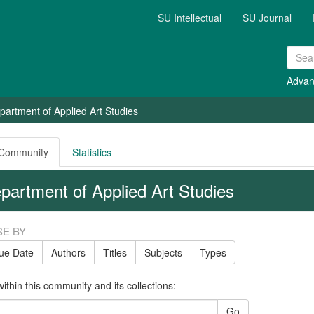
SU Intellectual
SU Journal
Advan
partment of Applied Art Studies
 Community
Statistics
partment of Applied Art Studies
E BY
sue Date
Authors
Titles
Subjects
Types
ithin this community and its collections:
Go