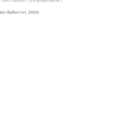
es / ผลงานศิลปะ - ประยุกตศิลปศึกษา
ทยาลัยศิลปากร
,
2004
)