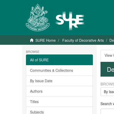
SURE Home
Faculty of Decorative Arts
De
BROWSE
View
All of SURE
De
Communities & Collections
By Issue Date
BROWS
Authors
By Is
Titles
Search w
Subjects