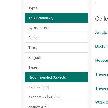
Types
Colle
This Community
By Issue Date
Articl
Authors
Book/T
Titles
Subjects
Resear
Types
Theses 
Recommended Subjects
จิตรกรรม [55]
Theses 
จิตรกรรม -- ไทย [628]
Work o
ศิลปกรรม [10]