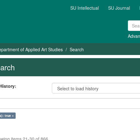
SU Intellectual
SU Journal
Advan
partment of Applied Art Studies
Search
arch
History:
s): true ×
wing items 21-30 of 866