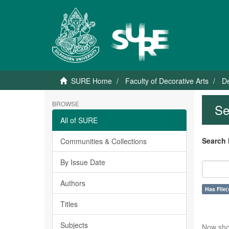
SURE Home
Faculty of Decorative Arts
De
BROWSE
Se
All of SURE
Search 
Communities & Collections
By Issue Date
Authors
Has File(
Titles
Subjects
Now sho