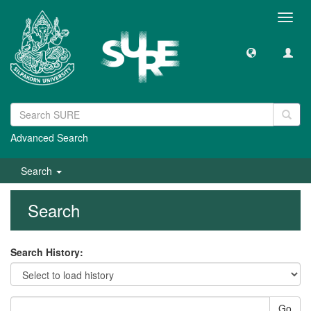
Toggl
navig
Advanced Search
Search
Search
Search History:
Go