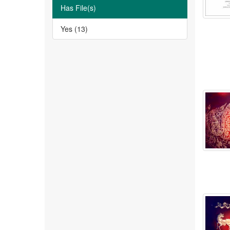
Has File(s)
Yes (13)