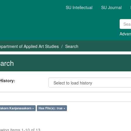
SU Intellectual
SU Journal
Advan
partment of Applied Art Studies
Search
arch
History:
Pakorn Kanjanasakorn ×
Has File(s): true ×
wing items 1-10 of 13