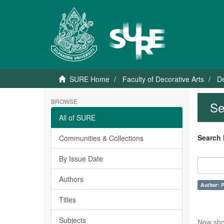
SURE Home
Faculty of Decorative Arts
De
BROWSE
Se
All of SURE
Search 
Communities & Collections
By Issue Date
Authors
Author: 
Titles
Subjects
Now sho