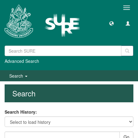
Toggl
navig
Advanced Search
Search
Search
Search History:
Go