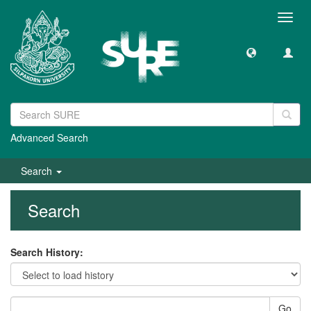
Toggl
navig
Advanced Search
Search
Search
Search History:
Go