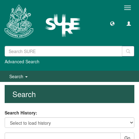
Toggl
navig
Advanced Search
Search
Search
Search History:
Go