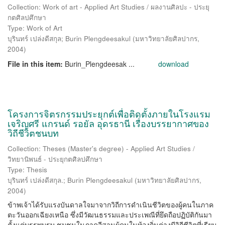
Collection: Work of art - Applied Art Studies / ผลงานศิลปะ - ประยุ
กตศิลปศึกษา
Type: Work of Art
บุรินทร์ เปล่งดีสกุล
;
Burin Plengdeesakul
(
มหาวิทยาลัยศิลปากร
,
2004
)
File in this item:
Burin_Plengdeesak ...
download
โครงการจิตรกรรมประยุกต์เพื่อติดตั้งภายในโรงแรม
เจริญศรี แกรนด์ รอยัล อุดรธานี เรื่องบรรยากาศของ
วิถีชีวิตชนบท
Collection: Theses (Master's degree) - Applied Art Studies /
วิทยานิพนธ์ - ประยุกตศิลปศึกษา
Type: Thesis
บุรินทร์ เปล่งดีสกุล.
;
Burin Plengdeesakul
(
มหาวิทยาลัยศิลปากร
,
2004
)
ข้าพเจ้าได้รับแรงบันดาลใจมาจากวิถีการดำเนินชีวิตของผู้คนในภาค
ตะวันออกเฉียงเหนือ ซึ่งมีวัฒนธรรมและประเพณีที่ยึดถือปฏิบัติกันมา
ตั้งแต่บรรพบุรุษ ชุมชนในภาคอีสานผู้คนในท้องถิ่นต่างมีวิถีชีวิตที่เรียบ