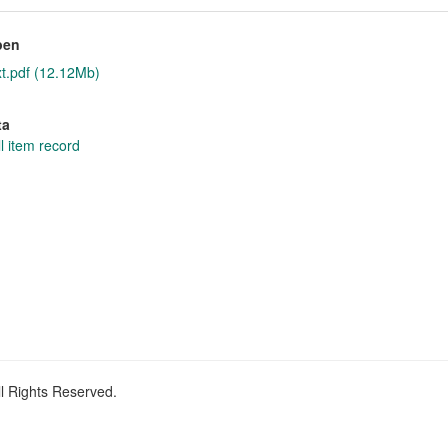
pen
xt.pdf (12.12Mb)
ta
l item record
ll Rights Reserved.