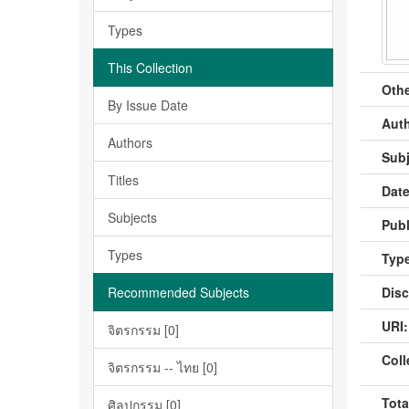
Types
This Collection
Othe
By Issue Date
Auth
Authors
Subj
Titles
Date
Subjects
Publ
Types
Type
Recommended Subjects
Disc
URI:
จิตรกรรม [0]
Coll
จิตรกรรม -- ไทย [0]
Tota
ศิลปกรรม [0]