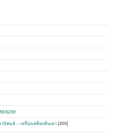
789/6239
านิพนธ์ – เครื่องเคลือบดินเผา
[209]