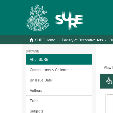
SURE Home
Faculty of Decorative Arts
D
BROWSE
All of SURE
View 
Communities & Collections
ชั
By Issue Date
Authors
Titles
Subjects