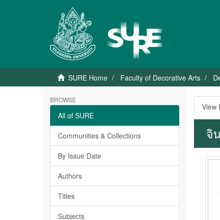
SURE Home
Faculty of Decorative Arts
D
BROWSE
View 
All of SURE
จิ
Communities & Collections
By Issue Date
Authors
Titles
Subjects