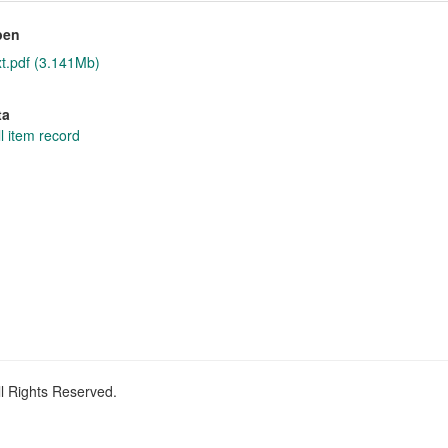
pen
xt.pdf (3.141Mb)
ta
l item record
ll Rights Reserved.