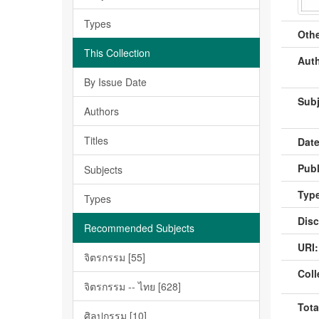
Types
Othe
This Collection
Auth
By Issue Date
Subj
Authors
Titles
Date
Publ
Subjects
Type
Types
Disc
Recommended Subjects
URI:
จิตรกรรม [55]
Coll
จิตรกรรม -- ไทย [628]
Tota
ศิลปกรรม [10]