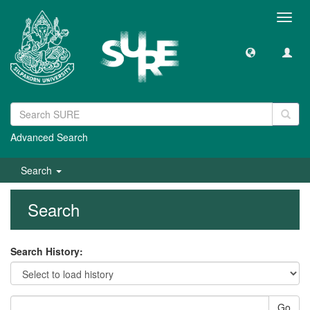
Toggl
navig
Advanced Search
Search
Search
Search History:
Go