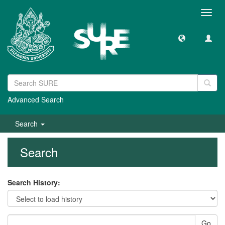
Toggl
navig
Advanced Search
Search
Search
Search History:
Go