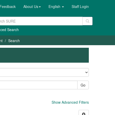
Feedback
About Us
English
Staff Login
ced Search
nt
Search
Go
Show Advanced Filters