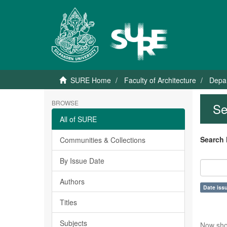
SURE Home
Faculty of Architecture
Depar
BROWSE
Se
All of SURE
Search 
Communities & Collections
By Issue Date
Authors
Date issu
Titles
Subjects
Now sho