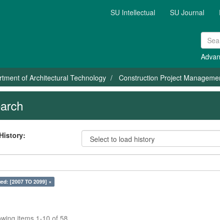
SU Intellectual
SU Journal
Advan
tment of Architectural Technology
Construction Project Manageme
arch
History:
ed: [2007 TO 2099] ×
wing items 1-10 of 58