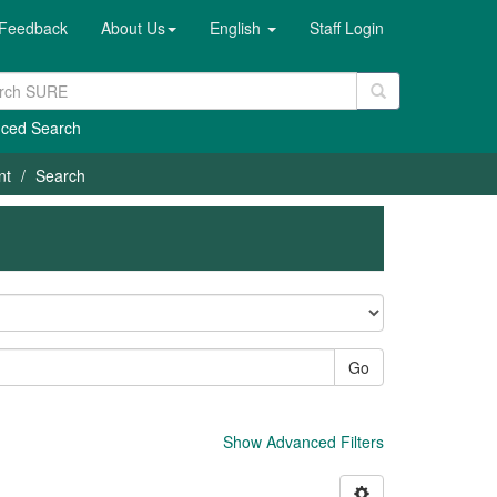
Feedback
About Us
English
Staff Login
ced Search
nt
Search
Go
Show Advanced Filters