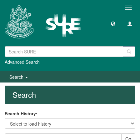
Toggl
navig
Advanced Search
Search
Search
Search History:
Go