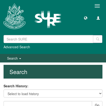
Toggl
navig
Advanced Search
Search
Search
Search History:
Go