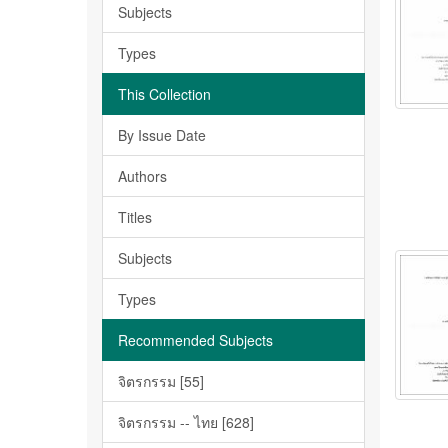
Subjects
Types
This Collection
By Issue Date
Authors
Titles
Subjects
Types
Recommended Subjects
จิตรกรรม [55]
จิตรกรรม -- ไทย [628]