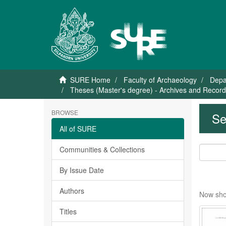
SURE Home
Faculty of Archaeology
Depa
Theses (Master's degree) - Archives and Reco
BROWSE
Se
All of SURE
Communities & Collections
By Issue Date
Authors
Now sho
Titles