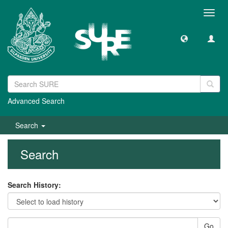
Toggl
navig
Advanced Search
Search
Search
Search History:
Go