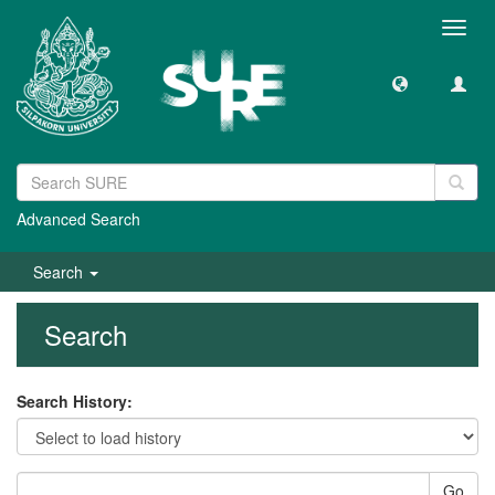
Toggl
navig
Advanced Search
Search
Search
Search History:
Go