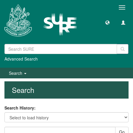
Toggl
navig
Advanced Search
Search
Search
Search History:
Go