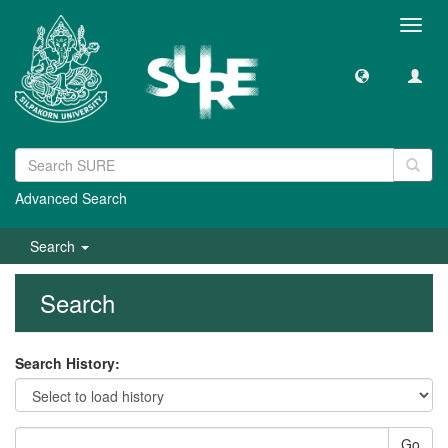
Toggl
navig
Advanced Search
Search
Search
Search History:
Go