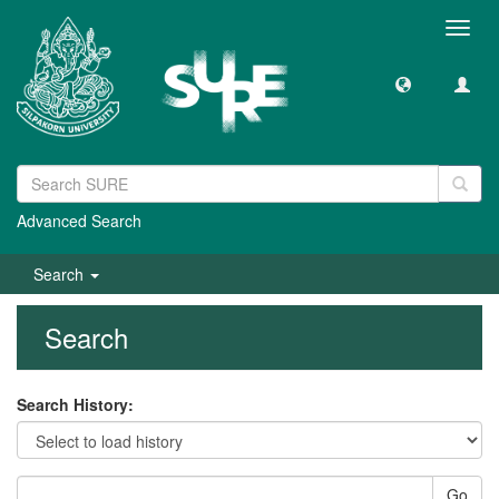
Toggl
navig
Advanced Search
Search
Search
Search History:
Go