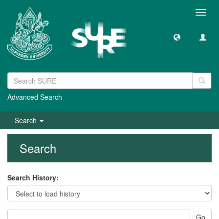
Toggl
navig
Advanced Search
Search
Search
Search History:
Go