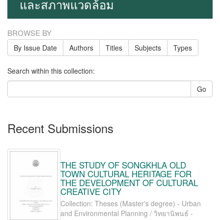
และสภาพแวดล้อม
BROWSE BY
By Issue Date
Authors
Titles
Subjects
Types
Search within this collection:
Go
Recent Submissions
THE STUDY OF SONGKHLA OLD
TOWN CULTURAL HERITAGE FOR
THE DEVELOPMENT OF CULTURAL
CREATIVE CITY
Collection: Theses (Master's degree) - Urban
and Environmental Planning / วิทยานิพนธ์ -