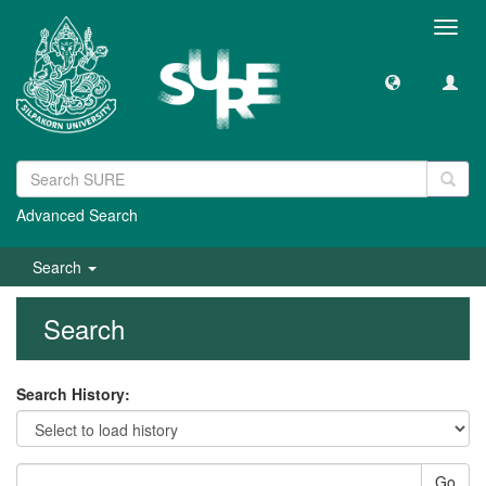
Toggl
navig
Advanced Search
Search
Search
Search History:
Go