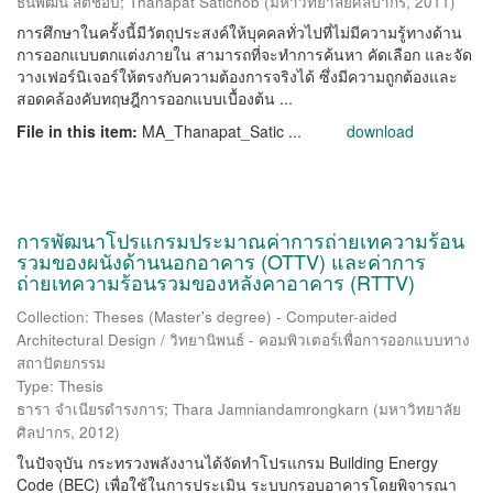
ธนพัฒน์ สติชอบ
;
Thanapat Satichob
(
มหาวิทยาลัยศิลปากร
,
2011
)
การศึกษาในครั้งนี้มีวัตถุประสงค์ให้บุคคลทั่วไปที่ไม่มีความรู้ทางด้าน
การออกแบบตกแต่งภายใน สามารถที่จะทำการค้นหา คัดเลือก และจัด
วางเฟอร์นิเจอร์ให้ตรงกับความต้องการจริงได้ ซึ่งมีความถูกต้องและ
สอดคล้องคับทฤษฎีการออกแบบเบื้องต้น ...
File in this item:
MA_Thanapat_Satic ...
download
การพัฒนาโปรแกรมประมาณค่าการถ่ายเทความร้อน
รวมของผนังด้านนอกอาคาร (OTTV) และค่าการ
ถ่ายเทความร้อนรวมของหลังคาอาคาร (RTTV)
Collection: Theses (Master's degree) - Computer-aided
Architectural Design / วิทยานิพนธ์ - คอมพิวเตอร์เพื่อการออกแบบทาง
สถาปัตยกรรม
Type: Thesis
ธารา จำเนียรดำรงการ
;
Thara Jamniandamrongkarn
(
มหาวิทยาลัย
ศิลปากร
,
2012
)
ในปัจจุบัน กระทรวงพลังงานได้จัดทำโปรแกรม Building Energy
Code (BEC) เพื่อใช้ในการประเมิน ระบบกรอบอาคารโดยพิจารณา