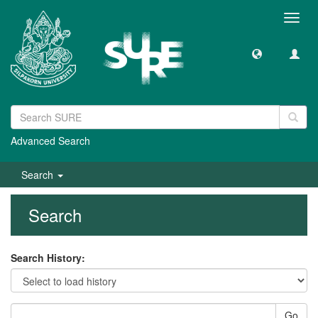
Toggl
navig
Advanced Search
Search
Search
Search History:
Go