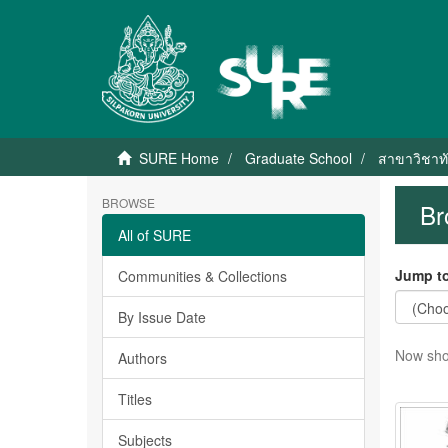
SURE Home
Graduate School
สาขาวิชาท
BROWSE
Br
All of SURE
Jump to
Communities & Collections
By Issue Date
Now sho
Authors
Titles
Subjects