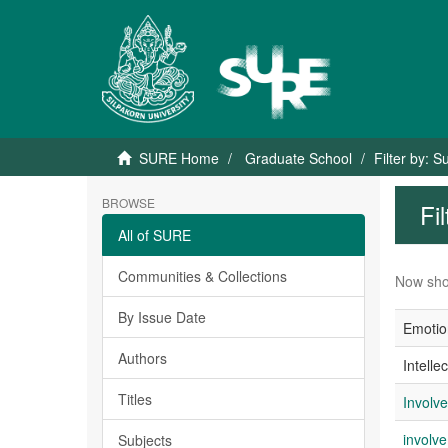
SURE Home
Graduate School
Filter by: S
BROWSE
Fi
All of SURE
Communities & Collections
Now sho
By Issue Date
Emotio
Authors
Intelle
Titles
Involv
involv
Subjects