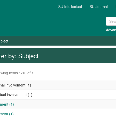
SU Intellectual
SU Journal
Advan
ubject
lter by: Subject
wing items 1-10 of 1
nal involvement (1)
ctual involvement (1)
ement (1)
ement (1)