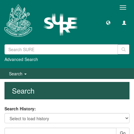
Toggl
navig
Advanced Search
Search
Search
Search History:
Go