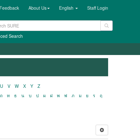
Feedback
About Us
English
Staff Login
ced Search
U
V
W
X
Y
Z
ถ
ท
ธ
น
บ
ป
ผ
ฝ
พ
ฟ
ภ
ม
ย
ร
ฤ