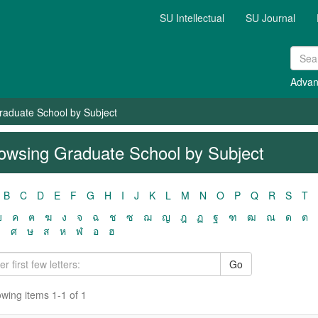
SU Intellectual
SU Journal
Advan
raduate School by Subject
owsing Graduate School by Subject
B
C
D
E
F
G
H
I
J
K
L
M
N
O
P
Q
R
S
T
ฃ
ค
ฅ
ฆ
ง
จ
ฉ
ช
ซ
ฌ
ญ
ฎ
ฏ
ฐ
ฑ
ฒ
ณ
ด
ต
ว
ศ
ษ
ส
ห
ฬ
อ
ฮ
Go
wing items 1-1 of 1