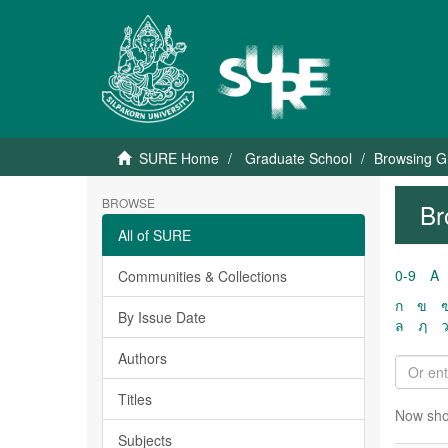
SURE Home
Graduate School
Browsing G
BROWSE
Br
All of SURE
0-9
A
Communities & Collections
ก
ข
By Issue Date
ล
ฦ
Authors
Titles
Now sho
Subjects