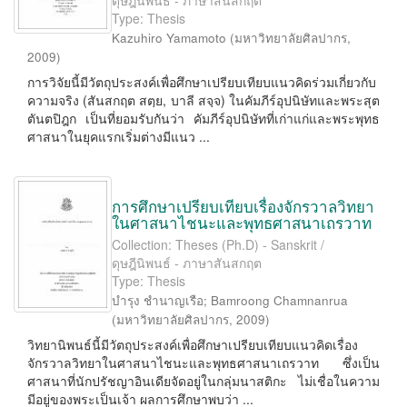
ดุษฎีนิพนธ์ - ภาษาสันสกฤต
Type: Thesis
Kazuhiro Yamamoto
(
มหาวิทยาลัยศิลปากร
,
2009
)
การวิจัยนี้มีวัตถุประสงค์เพื่อศึกษาเปรียบเทียบแนวคิดร่วมเกี่ยวกับ
ความจริง (สันสกฤต สตฺย, บาลี สจฺจ) ในคัมภีร์อุปนิษัทและพระสุต
ตันตปิฎก เป็นที่ยอมรับกันว่า คัมภีร์อุปนิษัทที่เก่าแก่และพระพุทธ
ศาสนาในยุคแรกเริ่มต่างมีแนว ...
การศึกษาเปรียบเทียบเรื่องจักรวาลวิทยา
ในศาสนาไชนะและพุทธศาสนาเถรวาท
Collection: Theses (Ph.D) - Sanskrit /
ดุษฎีนิพนธ์ - ภาษาสันสกฤต
Type: Thesis
บำรุง ชำนาญเรือ
;
Bamroong Chamnanrua
(
มหาวิทยาลัยศิลปากร
,
2009
)
วิทยานิพนธ์นี้มีวัตถุประสงค์เพื่อศึกษาเปรียบเทียบแนวคิดเรื่อง
จักรวาลวิทยาในศาสนาไชนะและพุทธศาสนาเถรวาท ซึ่งเป็น
ศาสนาที่นักปรัชญาอินเดียจัดอยู่ในกลุ่มนาสติกะ ไม่เชื่อในความ
มีอยู่ของพระเป็นเจ้า ผลการศึกษาพบว่า ...