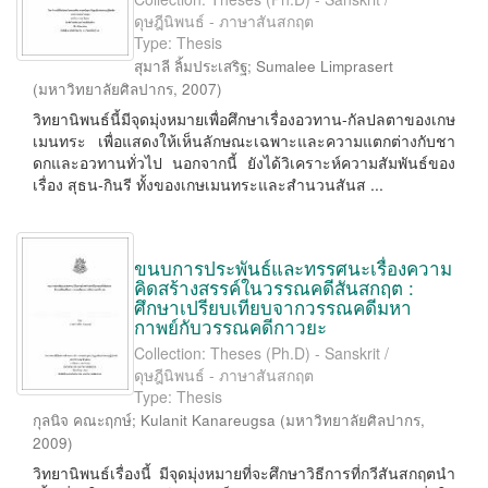
ดุษฎีนิพนธ์ - ภาษาสันสกฤต
Type: Thesis
สุมาลี ลิ้มประเสริฐ
;
Sumalee Limprasert
(
มหาวิทยาลัยศิลปากร
,
2007
)
วิทยานิพนธ์นี้มีจุดมุ่งหมายเพื่อศึกษาเรื่องอวทาน-กัลปลตาของเกษ
เมนทระ เพื่อแสดงให้เห็นลักษณะเฉพาะและความแตกต่างกับชา
ดกและอวทานทั่วไป นอกจากนี้ ยังได้วิเคราะห์ความสัมพันธ์ของ
เรื่อง สุธน-กินรี ทั้งของเกษเมนทระและสำนวนสันส ...
ขนบการประพันธ์และทรรศนะเรื่องความ
คิดสร้างสรรค์ในวรรณคดีสันสกฤต :
ศึกษาเปรียบเทียบจากวรรณคดีมหา
กาพย์กับวรรณคดีกาวยะ
Collection: Theses (Ph.D) - Sanskrit /
ดุษฎีนิพนธ์ - ภาษาสันสกฤต
Type: Thesis
กุลนิจ คณะฤกษ์
;
Kulanit Kanareugsa
(
มหาวิทยาลัยศิลปากร
,
2009
)
วิทยานิพนธ์เรื่องนี้ มีจุดมุ่งหมายที่จะศึกษาวิธีการที่กวีสันสกฤตนำ