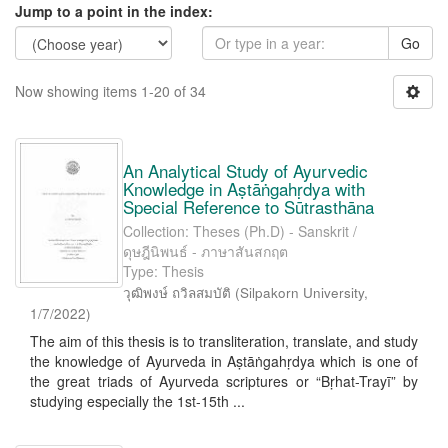
Jump to a point in the index:
Go
Now showing items 1-20 of 34
An Analytical Study of Ayurvedic
Knowledge in Aṣtāṅgahṛdya with
Special Reference to Sūtrasthāna
Collection: Theses (Ph.D) - Sanskrit /
ดุษฎีนิพนธ์ - ภาษาสันสกฤต
Type: Thesis
วุฒิพงษ์ ถวิลสมบัติ
(
Silpakorn University
,
1/7/2022
)
The aim of this thesis is to transliteration, translate, and study
the knowledge of Ayurveda in Aṣtāṅgahṛdya which is one of
the great triads of Ayurveda scriptures or “Bṛhat-Trayī” by
studying especially the 1st-15th ...