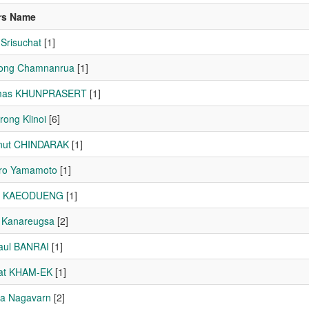
rs Name
Srisuchat
[1]
ong Chamnanrua
[1]
mas KHUNPRASERT
[1]
rong Klinoi
[6]
nut CHINDARAK
[1]
ro Yamamoto
[1]
n KAEODUENG
[1]
t Kanareugsa
[2]
aul BANRAI
[1]
at KHAM-EK
[1]
a Nagavarn
[2]