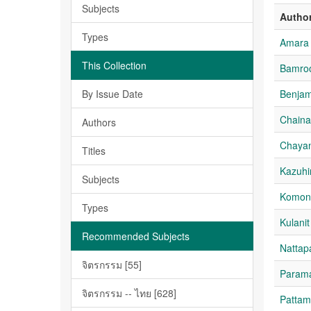
Subjects
Autho
Types
Amara 
This Collection
Bamro
By Issue Date
Benja
Chaina
Authors
Chaya
Titles
Kazuhi
Subjects
Komo
Types
Kulani
Recommended Subjects
Nattap
จิตรกรรม [55]
Param
จิตรกรรม -- ไทย [628]
Pattam