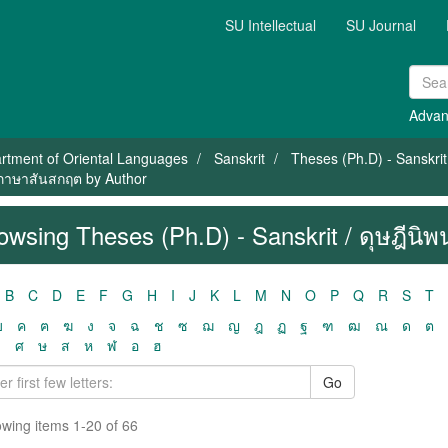
SU Intellectual
SU Journal
Advan
rtment of Oriental Languages
Sanskrit
Theses (Ph.D) - Sanskrit
- ภาษาสันสกฤต by Author
owsing Theses (Ph.D) - Sanskrit / ดุษฎีนิ
B
C
D
E
F
G
H
I
J
K
L
M
N
O
P
Q
R
S
T
ฃ
ค
ฅ
ฆ
ง
จ
ฉ
ช
ซ
ฌ
ญ
ฎ
ฏ
ฐ
ฑ
ฒ
ณ
ด
ต
ว
ศ
ษ
ส
ห
ฬ
อ
ฮ
Go
wing items 1-20 of 66