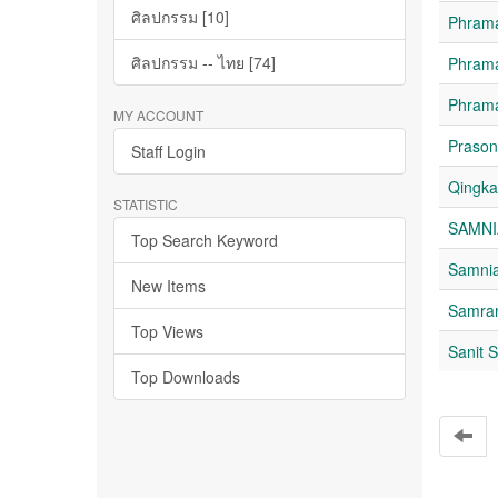
ศิลปกรรม [10]
Phram
ศิลปกรรม -- ไทย [74]
Phram
Phrama
MY ACCOUNT
Praso
Staff Login
Qingk
STATISTIC
SAMNI
Top Search Keyword
Samnia
New Items
Samra
Top Views
Sanit 
Top Downloads