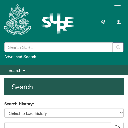
Toggl
navig
Advanced Search
Search
Search
Search History:
Go