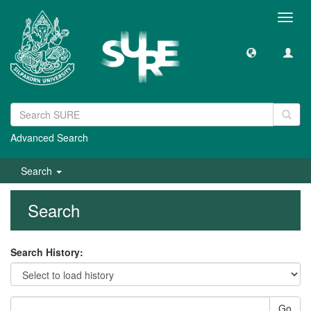
Toggl
navig
Advanced Search
Search
Search
Search History:
Go