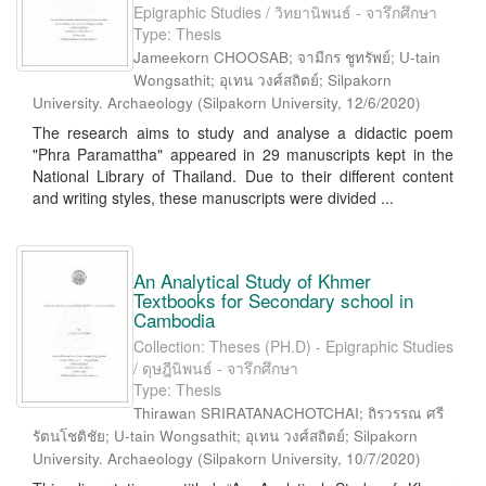
Epigraphic Studies / วิทยานิพนธ์ - จารึกศึกษา
Type: Thesis
Jameekorn CHOOSAB; จามีกร ชูทรัพย์; U-tain
Wongsathit; อุเทน วงศ์สถิตย์; Silpakorn
University. Archaeology
(
Silpakorn University
,
12/6/2020
)
The research aims to study and analyse a didactic poem
"Phra Paramattha" appeared in 29 manuscripts kept in the
National Library of Thailand. Due to their different content
and writing styles, these manuscripts were divided ...
An Analytical Study of Khmer
Textbooks for Secondary school in
Cambodia
Collection: Theses (PH.D) - Epigraphic Studies
/ ดุษฎีนิพนธ์ - จารึกศึกษา
Type: Thesis
Thirawan SRIRATANACHOTCHAI; ถิรวรรณ ศรี
รัตนโชติชัย; U-tain Wongsathit; อุเทน วงศ์สถิตย์; Silpakorn
University. Archaeology
(
Silpakorn University
,
10/7/2020
)