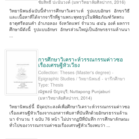
ชัยสิทธิ์ ปะนันวงค์
(
มหาวิทยาลัยศิลปากร
,
2016
)
วิทยานิพนธ์ฉบับนี้ทำการศึกษาวิเคราะห์ รูปแบบอักษร อักขรวิธี
และเนื้อหาที่ได้จากจารึกที่ฐานพระพุทธรูปในพิพิธภัณฑ์วัดพระ
ธาตุศรีดอนคำ อำเภอลอง จังหวัดแพร่ จำนวน ๕๔๖ องค์ ผลการ
ศึกษามีดังนี้ รูปแบบอักษร อักษรส่วนใหญ่เป็นอักษรธรรมล้านนา
...
การศึกษาวิเคราะห์วรรณกรรมค่าวซอ
เรื่องเศรษฐีหัวเวียง
Collection: Theses (Master's degree) -
Epigraphic Studies / วิทยานิพนธ์ - จารึกศึกษา
Type: Thesis
ณัฐพงษ์ ปัญจบุรี
;
Nuttapong Punjaburi
(
มหาวิทยาลัยศิลปากร
,
2014
)
วิทยานิพนธ์นี้ มีจุดประสงค์เพื่อศึกษาวิเคราะห์วรรณกรรมค่าวซอ
เรื่องเศรษฐีหัวเวียงจากเอกสารพับสาที่บันทึกด้วยอักษรธรรมล้าน
นา จำนวน 1 ฉบับ 76 หน้า ไม่ปรากฏปีที่บันทึก การศึกษาลักษณะ
ทั่วไปของวรรณกรรมค่าซอเรื่องเศรษฐีหัวเวียงพบว่า ...