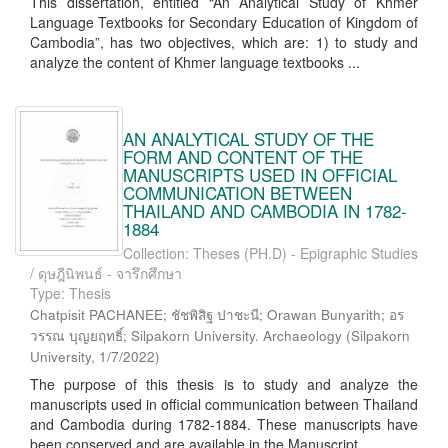
This dissertation, entitled “An Analytical Study of Khmer
Language Textbooks for Secondary Education of Kingdom of
Cambodia”, has two objectives, which are: 1) to study and
analyze the content of Khmer language textbooks ...
AN ANALYTICAL STUDY OF THE
FORM AND CONTENT OF THE
MANUSCRIPTS USED IN OFFICIAL
COMMUNICATION BETWEEN
THAILAND AND CAMBODIA IN 1782-
1884
Collection: Theses (PH.D) - Epigraphic Studies
/ ดุษฎีนิพนธ์ - จารึกศึกษา
Type: Thesis
Chatpisit PACHANEE; ชัชพิสิฐ ปาชะนี; Orawan Bunyarith; อร
วรรณ บุญยฤทธิ์; Silpakorn University. Archaeology
(
Silpakorn
University
,
1/7/2022
)
The purpose of this thesis is to study and analyze the
manuscripts used in official communication between Thailand
and Cambodia during 1782-1884. These manuscripts have
been conserved and are available in the Manuscript ...