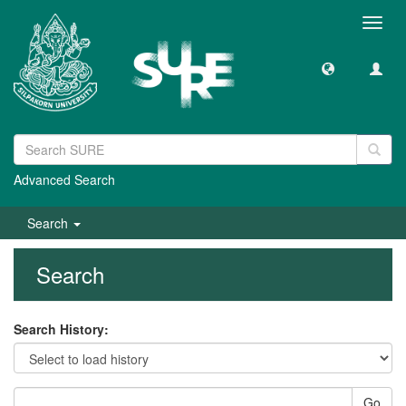
Toggl
navig
Advanced Search
Search
Search
Search History:
Go