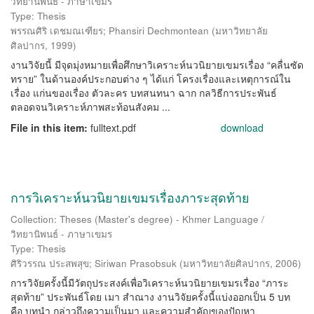
วิทยานิพนธ์ - ภาษาเขมร
Type: Thesis
พรรณศิริ เดชมณเฑียร
;
Phansiri Dechmontean
(
มหาวิทยาลัย
ศิลปากร
,
1999
)
งานวิจัยนี้ มีจุดมุ่งหมายเพื่อศึกษาวิเคราะห์นวนิยายเขมรเรื่อง “คลื่นซัด
ทราย” ในด้านองค์ประกอบต่าง ๆ ได้แก่ โครงเรื่องและเหตุการณ์ใน
เรื่อง แก่นของเรื่อง ตัวละคร บทสนทนา ฉาก กลวิธีการประพันธ์
ตลอดจนวิเคราะห์ภาพสะท้อนสังคม ...
File in this item:
fulltext.pdf
download
การวิเคราะห์นวนิยายเขมรเรื่องภาระสุดท้าย
Collection: Theses (Master's degree) - Khmer Language /
วิทยานิพนธ์ - ภาษาเขมร
Type: Thesis
ศิริวรรณ ประสพสุข
;
Siriwan Prasobsuk
(
มหาวิทยาลัยศิลปากร
,
2006
)
การวิจัยครั้งนี้มีวัตถุประสงค์เพื่อวิเคราะห์นวนิยายเขมรเรื่อง “ภาระ
สุดท้าย” ประพันธ์โดย เมา สำณาง งานวิจัยครั้งนี้แบ่งออกเป็น 5 บท
คือ บทนำ กล่าวถึงความเป็นมา และความสำคัญของปัญหา