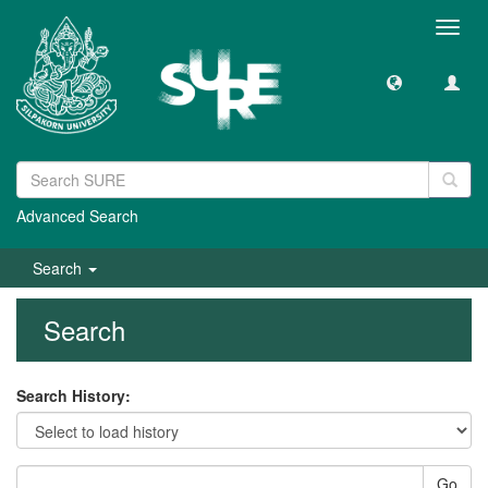
Toggl
navig
Advanced Search
Search
Search
Search History:
Go